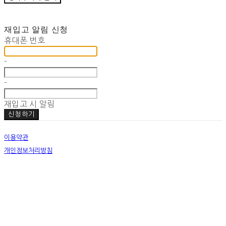
재입고 알림 신청
휴대폰 번호
-
-
재입고 시 알림
신청하기
이용약관
개인정보처리방침
사업자정보확인
상호: (주)유진브릿지 | 대표: 김기득 | 개인정보관리책임자: 김 신 | 전화: 02-2658-2114 | 이메
일: eugene@uzinbridge.com
주소: 서울특별시 영등포구 국회대로28기 17, 4층(당산동3가) | 사업자등록번호:
562-88-
01617
| 통신판매:
제2020-서울영등포-3363호
| 호스팅제공자: (주)식스샵